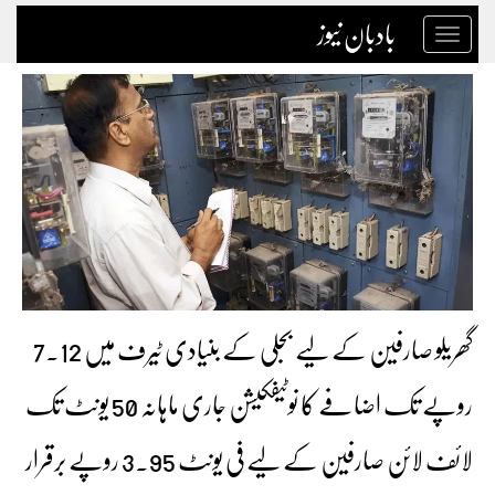
بادبان نیوز
Toggle
navigation
گھریلو صارفین کے لیے بجلی کے بنیادی ٹیرف میں 7.12
روپے تک اضافے کا نوٹیفکیشن جاری ماہانہ 50 یونٹ تک
لائف لائن صارفین کے لیے فی یونٹ 3.95 روپے برقرار