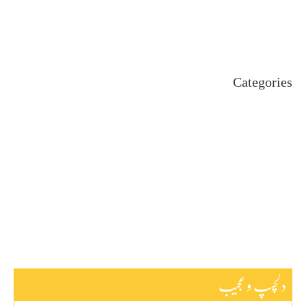
June 2024
May 2024
April 2024
Categories
Uncategorized
اہم خبریں
بین اقوامی
پاکستان
ٹیکنالوجی
دلچیسپ وعجیب
ڈیفنس
کاروبار
کھیل
دلچسپ و عجیب