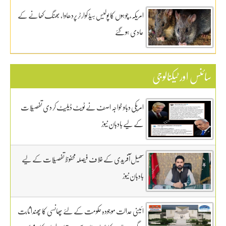
امریکہ، چوہوں کا پولیس ہیڈ کوارٹر پردھاوا، بھنگ کھانے کے
عادی ہوگئے
سائنس اور ٹیکنالوجی
امریکی دباو خواجہ اصف نے ٹویٹ ڈیلیٹ کر دی تفصیلات
کے لیے بادبان نیوز
سھیل آفریدی کے خلاف فیصلہ محفوظ تفصیلات کے لیے
بادبان نیوز
ائینی عدالت موجودہ حکومت کے لئے پھانسی کا پھندا ثابت