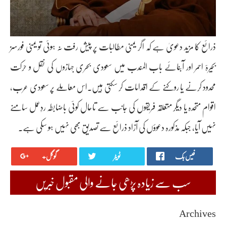
ذرائع کا مزید دعویٰ ہے کہ اگر یمنی مطالبات پر پیش رفت نہ ہوئی تو یمنی فورسز
بحیرۂ احمر اور آبنائے باب المندب میں سعودی بحری جہازوں کی نقل و حرکت
محدود کرنے یا روکنے کے اقدامات کر سکتی ہیں۔اس معاملے پر سعودی عرب،
اقوام متحدہ یا دیگر متعلقہ فریقوں کی جانب سے تاحال کوئی باضابطہ ردِعمل سامنے
نہیں آیا، جبکہ مذکورہ دعوؤں کی آزاد ذرائع سے تصدیق بھی نہیں ہو سکی ہے۔
فیس بک
ٹویٹر
گوگل+
سب سے زیادہ پڑھی جانے والی مقبول خبریں
Archives