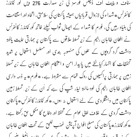
سٹاف و چیف آف ڈیفنس فورسز کی زیر صدارت 276 ویں کور کمانڈرز
کانفرنس*شہداء کی لازوال قربانیاں ہمیشہ پاکستان کی سلامتی، اتحاد اور استقامت
کی بنیاد رہیں گی، فورم کا شہداء کے ایصالِ ثواب کیلئے فاتحہ کور کمانڈرز کانفرنس
نے افغان طالبان رجیم کے زیر تسلط علاقوں سے پاکستان پر بھارتی حمایت یافتہ
دہشت گرد گروپوں کے حملوں کی منصوبہ بندی اور مسلسل استعمال پر شدید
تحفظات کا اظہار کیاخطے میں پائیدار امن و استحکام افغان طالبان کے زیر تسلط
زمین پر بھارتی پراکسیوں کی روک تھام سے مشروط ہے، *فورم*یہ ذمہ داری
افغان طالبان رجیم کی خودساختہ لیڈر شپ کی ہے کہ اُن کے زیر ِ تسلط زمین
پاکستان میں دہشتگردی کے لئے استعمال نہ ہوں، *کور کمانڈرز کانفرنس*پاکستان
دہشت گردی کے خلاف اپنی عوام کے تحفظ اور دفاع کا مکمل حق رکھتا ہے،
*کور کمانڈرز*پاکستان کی مسلح افواج آپریشن غضب للحق کے تحت افغان طالبان