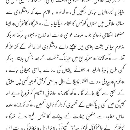
کے زیر قبضہ علاقوں سے ہونے والی دہشت گردی کے خلاف انٹیلی جنس کی
بنیاد پر کارروائیاں جاری رکھیں گی، *فورم* یہ لازم ہے کہ دہشتگردی سے
متاثرہ علاقوں میں بہترین گورننس کا نظام مہیا کیا جائے، *شرکاء کانفرنس* ایسا
مضبوط انتظامی ڈھانچہ جو نہ صرف عوامی خدمت اور فلاح و بہبود پر مرکوز ہو بلکہ
مذموم سیاسی پشت پناہی میں پنپنے والے دہشتگردی اور جرائم کے گٹھ جوڑ کو
توڑے ، *کور کمانڈرز* معرکہ حق میں عبرتناک شکست کے بعد دُشمن چاہتا ہے کہ
کسی طرح ہائبرڈ وارفیئر اور جھوٹے بیانیوں کی مدد سے بدامنی پھیلائی جائے ،
*فورم* بیرونی مدد سے انتشار پھیلانے والی ہر ایسی کوشش کو بغیر کسی پس و پیش
کے سختی سے کچلا جائے گا ، *کور کمانڈرز* علاقائی استحکام کو فروغ دینے اور
کشیدگی میں کمی پر پاکستان کے تعمیری کردار کو خراجِ تحسین ، *کور کمانڈرز* سندھ
طاس معاہدہ سے متعلق بھارت کے بیانات کا نوٹس لیتے ہوئے شرکاء
کانفرنس نے واضح کیاکہ قومی سلامتی کمیٹی کی 24 اپریل 2025 کی ہدایت اس