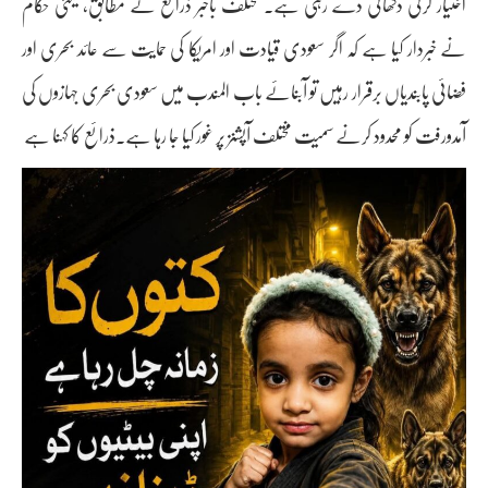
اختیار کرتی دکھائی دے رہی ہے۔ مختلف باخبر ذرائع کے مطابق، یمنی حکام
نے خبردار کیا ہے کہ اگر سعودی قیادت اور امریکا کی حمایت سے عائد بحری اور
فضائی پابندیاں برقرار رہیں تو آبنائے باب المندب میں سعودی بحری جہازوں کی
آمدورفت کو محدود کرنے سمیت مختلف آپشنز پر غور کیا جا رہا ہے۔ذرائع کا کہنا ہے