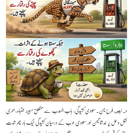
د. لبنى فرح یمن۔سعودی کشیدگی: باب المندب سے متعلق مبینہ انتباہ، بحری
نقل و حمل پر خدشاتیمن اور سعودی عرب کے درمیان کشیدگی ایک بار پھر شدت