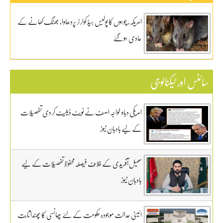
امریکہ، چوہوں کا پولیس ہیڈ کوارٹر پردھاوا، بھنگ کھانے کے
عادی ہوگئے
سائنس اور ٹیکنالوجی
امریکی دباو خواجہ اصف نے ٹویٹ ڈیلیٹ کر دی تفصیلات
کے لیے بادبان نیوز
سھیل آفریدی کے خلاف فیصلہ محفوظ تفصیلات کے لیے
بادبان نیوز
ائینی عدالت موجودہ حکومت کے لئے پھانسی کا پھندا ثابت