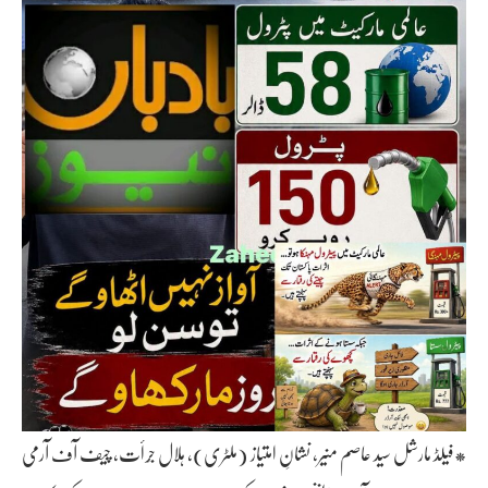
*فیلڈ مارشل سید عاصم منیر، نشانِ امتیاز (ملٹری)، ہلال جُرأت، چیف آف آرمی