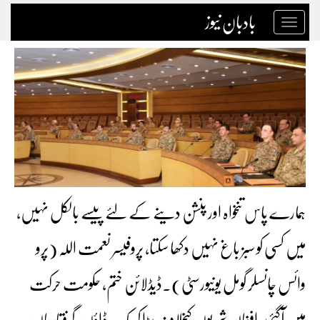
بادبان نیوز
Toggle
navigation
ہمارے پاس تنخواہ اور پنشن دینے کے لئے پیسے بالکل نہیں،
میں کسی کو سبز باغ نہیں دکھا سکتا، پروفیسر نعمت اللہ (پرو
وائس چانسلر گومل یونیورسٹی)۔ڈیڈلائن ختم، حکومت حرکت
میں آگئی، افغان شہریوں کیخلاف بڑا کریک ڈاؤن، گرفتاریاں