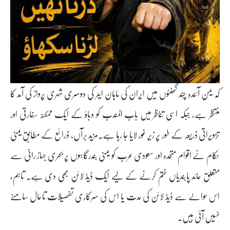
کہ یمن آئندہ چند گھنٹوں میں ایران کی ماہان ایئر کی دوسری شہری پرواز کی آمد کا
منتظر ہے، جبکہ اسی تناظر میں باب المندب کو دباؤ کے ایک ممکنہ سفارتی اور
تزویراتی ذریعہ کے طور پر زیرِ غور لایا جا رہا ہے۔مزید برآں، ذرائع کے مطابق یمنی
حکام نے اقوام متحدہ اور سعودی عرب کو یمنی بندرگاہوں پر بحری جہاز رانی سے
متعلق عائد پابندیاں ختم کرنے کے لیے ایک ڈیڈ لائن بھی دی ہے۔ تاہم،
اس حوالے سے ڈیڈ لائن کی مدت یا اس کی سرکاری تفصیلات تاحال سامنے
نہیں آئی ہیں۔