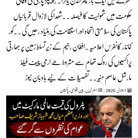
خطرے میں ایک بار پھر لندن یاترا۔۔پیپلز پارٹی کی وفاقی
حکومت میں شمولیت کا فیصلہ۔۔شھدا کی لازوال قربانیاں
پاکستان کی سلامتی اتحاد اور استقامت کی بنیاد رھیں گی۔۔کور
کمانڈر کانفرس اعلامیہ۔افغان رجیم کے زیر تسلط زمین پر بھارتی
پراکسیوں کی روک تھام سے مشروط ھے ارمی چیف فیلڈ
مارشل عاصم منیر۔۔تفصیلات کے لیے بادبان نیوز
2026
7
جولائی
|
اہم خبریں
,
بین اقوامی
,
پاکستان