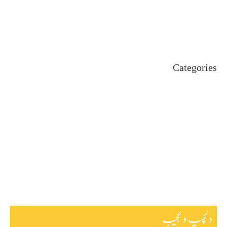
July 2024
June 2024
May 2024
April 2024
Categories
Uncategorized
اہم خبریں
بین اقوامی
پاکستان
ٹیکنالوجی
دلچیسپ وعجیب
ڈیفنس
کاروبار
کھیل
دلچسپ و عجیب