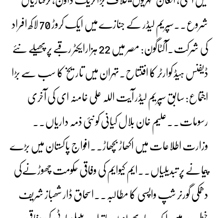
شروع۔۔سپریم لیڈر کے جنازے میں ایک کروڑ 70 لاکھ افراد
کی شرکت۔آکٹاگون: مصر میں 22 ہزارایکٹر رقبے پر پھیلے نئے
ڈیفنس ہیڈ کوارٹر کا افتتاح۔تہران میں تاریخ کا سب سے بڑا
اجتماع: سابق سپریم لیڈر آیت اللہ علی خامنہ ای کی آخری
رسومات۔۔علیم خان بلال کیانی کو نئی ذمہ داریاں۔۔
وزارت اطلاعات میں اکھاڑ بچھاڑ۔۔افواج پاکستان میں بڑے
پیمانے پر تبدیلیاں۔۔ایم کیوایم کی وفاقی حکومت چھوڑنےکی
دھمکی گورنر شپ واپسی کا مطالبہ۔۔اسحاق ڈار شھباز شریف