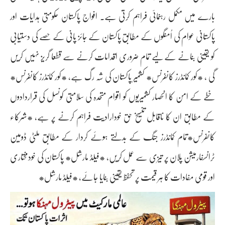
بارے میں مکمل رہنمائی فراہم کرتی ہے۔ افواج پاکستان حکومتی ہدایات اور
پاکستانی عوام کی اُمنگوں کے مطابق پاکستان کے جائز پانی کے حصے کی دستیابی
کو یقینی بنانے کے لیے تمام ضروری اقدامات کرنے سے قطعا گریز نہیں کریں
گی ، *کور کمانڈرز کانفرنس* کشمیر پاکستان کی شہ رگ ہے، *کور کمانڈرز کانفرنس*
خطے کے امن کا انحصار کشمیریوں کو اقوام متحدہ کی سلامتی کونسل کی قراردادوں
کے مطابق ان کا ناقابل تنسیخ حق خودارادیت فراہم کرنے پر ہے، *شرکاء
کانفرنس*تمام کمانڈرز جنگ کے بدلتے ہوئے کردار کے مطابق ملٹی ڈومین
ٹرانسفارمیشن پلان پر تیزی سے عمل کریں، *فیلڈ مارشل* پاکستان کی خودمختاری
اور قومی مفادات کا ہر قیمت پر تحفظ یقینی بنایا جائے، *فیلڈ مارشل*