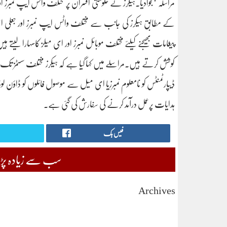
مراسلہ بھجوادیا۔ہیکرز نے حکومتی افسران پر مختلف واٹس ایپ نمبر
کے مطابق ہیکرز کی جانب سے مختلف واٹس ایپ نمبرز اور جعلی ا
پیغامات بھیجنے کیلئے مختلف موبائل نمبرز اور ای میلز کاسہارا لیت
کوشش کرتے ہیں۔مراسلے میں کہا گیا ہے کہ ہیکرز مختلف سسٹمز تک رس
ڈیپارٹمنٹس کو نامعلوم نمبرزیا ای میل سے موصول فائلوں کو ڈاؤن ل
ہدایات پرعمل درآمد کرنے کی سفارش کی گئی ہے۔
فیس بک
سب سے زیادہ پڑھی
Archives
August 2026
July 2026
June 2026