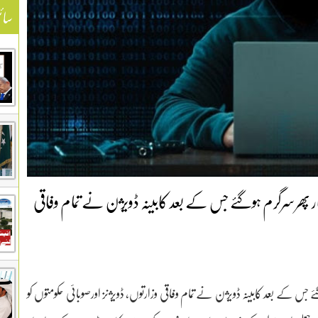
سائ
 پھرسرگرم ہوگئے جس کے بعد کابینہ ڈویژن نے تمام وفاقی
س کے بعد کابینہ ڈویژن نے تمام وفاقی وزارتوں، ڈویژنز اورصوبائی حکومتوں کو