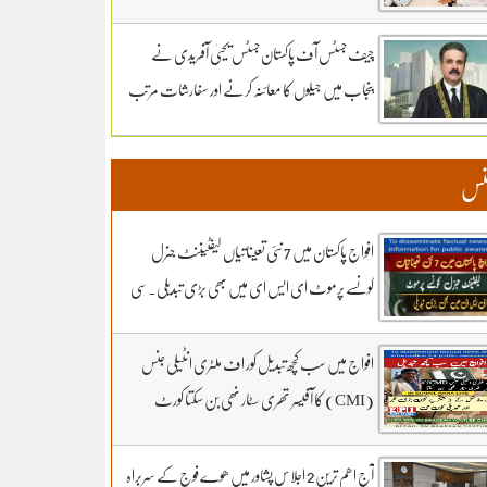
سماعت کل تک ملتوی۔ وزارت دفاع کے وکیل
خواجہ حارث کل بھی دلائل جاری رکھیں گے.14 ہزار
چیف جسٹس آف پاکستان جسٹس یحییٰ آفریدی نے
300 روپے دیں مردہ دفنائیں یہ وقت بھی انا تھا
پنجاب میں جیلوں کا معائنہ کرنے اور سفارشات مرتب
قبرستانوں میں تدفین کے نرخ مقرر۔اپنے اثاثوں کو
کرنے کیلئے ذیلی کمیٹی تشکیل دے دی
محفوظ بنائیں – دستاویزی معیشت کو اپنائیں۔ ۔
نس
تفصیلات کے لیے بادبان نیوز
افواج پاکستان میں 7 نئی تعیناتیاں لیفٹیننٹ جنرل
کونسے پرموٹ ای ایس ای میں بھی بڑی تبدیلی۔سی
ڈی اے کھربوں روپے لے کر کونسا آفیسر بھاگا وہ کس کا
فرنٹ مین۔ سہیل رانا لائیو میں
افواج میں سب کچھ تبدیل کور اف ملٹری انٹیلی جنس
(CMI) کا آفیسر تھری سٹار نھی بن سکتا کورٹ
مارشل کے 3 شکریے کون.. بڑی خبر اور تبدیلی کون
سی۔ سہیل رانا لائیو میں
آج اھم ترین 2 اجلاس پشاور میں ھوے فوج کے سربراہ