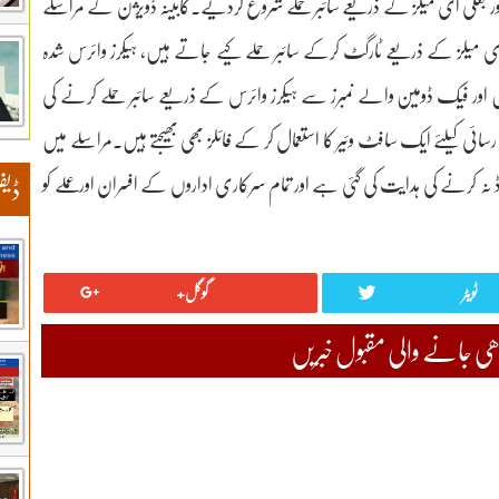
ز اور جعلی ای میلز کے ذریعے سائبر حملے شروع کردیے۔کابینہ ڈویژن کے مراسلے
ی میلز کے ذریعے ٹارگٹ کرکے سائبر حملے کیے جاتے ہیں، ہیکرز وائرس شدہ
ے ہیں اور فیک ڈومین والے نمبرز سے ہیکرز وائرس کے ذریعے سائبر حملے کرنے کی
ائی کیلئے ایک سافٹ وئیر کا استعمال کر کے فائلز بھی بھیجتے ہیں۔مراسلے میں
وڈ نہ کرنے کی ہدایت کی گئی ہے اور تمام سرکاری اداروں کے افسران اورعملے کو
ڈیف
ٹویٹر
گوگل+
 جانے والی مقبول خبریں