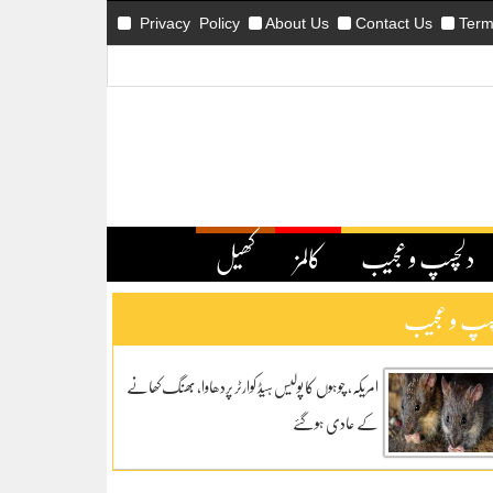
Privacy Policy
About Us
Contact Us
Term
دلچسپ و عجیب
کالمز
کھیل
سپ و عجیب
امریکہ، چوہوں کا پولیس ہیڈ کوارٹر پردھاوا، بھنگ کھانے
کے عادی ہوگئے