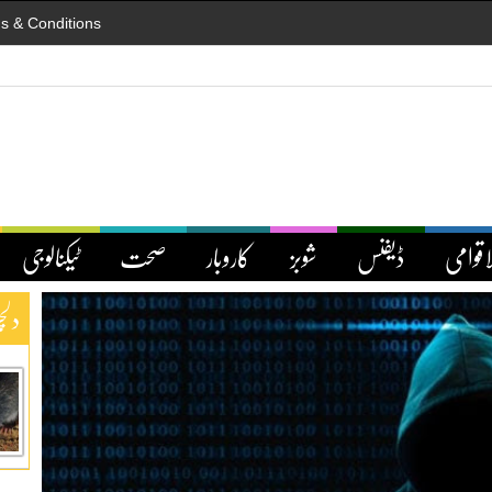
s & Conditions
اقوامی
ڈیفنس
شوبز
کاروبار
صحت
ٹیکنالوجی
دلچ