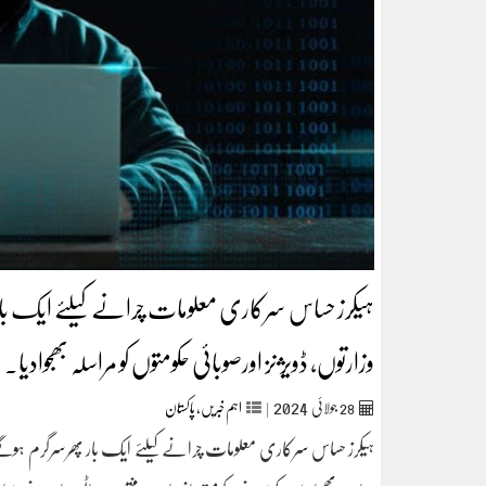
ہیکرز حساس سرکاری معلومات چرانے کیلئے ایک بار
وزارتوں، ڈویژنز اورصوبائی حکومتوں کو مراسلہ بھجوادیا۔
2024
28
جولائی
|
اہم خبریں
,
پاکستان
ہیکرز حساس سرکاری معلومات چرانے کیلئے ایک بار پھرسرگرم ہوگئے ج