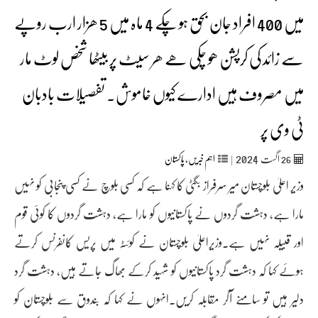
میں 400 افراد جان بحق ہو چکے 4 ماہ میں 5 ھزار ارب روپے
سے زائد کی کرپشن ھو چکی ھے ھر سیٹ پر بیٹھا شخص لوٹ مار
میں مصروف ہیں ادارے کیوں خاموش۔ تفصیلات بادبان
ٹی وی پر
2024
26
اگست‬‮
|
اہم خبریں
,
پاکستان
وزیر اعلیٰ بلوچستان میر سرفراز بگٹی کا کہنا ہے کہ کسی بلوچ نے کسی پنجابی کو نہیں
مارا ہے، دہشت گردوں نے پاکستانیوں کو مارا ہے، دہشت گردوں کا کوئی قوم
اور قبیلہ نہیں ہے۔وزیراعلیٰ بلوچستان نے کوئٹہ میں پریس کانفرنس کرتے
ہوئے کہا کہ دہشت گرد پاکستانیوں کو شہید کرکے بھاگ جاتے ہیں، دہشت گرد
دلیر ہیں تو سامنے آکر مقابلہ کریں۔انہوں نے کہا کہ بندوق سے بلوچستان کو