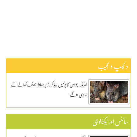
پاکستان
ٹیکنالوجی
دلچیسپ وعجیب
ڈیفنس
کاروبار
کھیل
دلچسپ و عجیب
امریکہ، چوہوں کا پولیس ہیڈ کوارٹر پردھاوا، بھنگ کھانے کے
عادی ہوگئے
سائنس اور ٹیکنالوجی