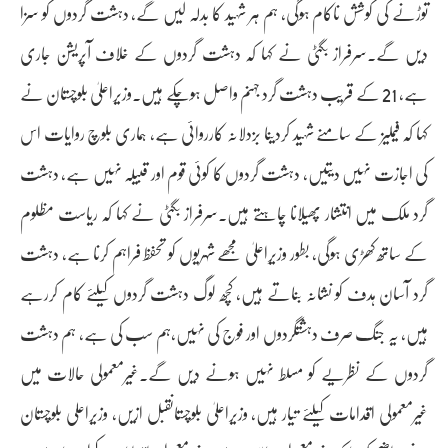
توڑنے کی کوشش ناکام ہوگی، ہم ہر شہید کا بدلہ لیں گے، دہشت گردوں کو سزا
دیں گے۔سرفراز بگٹی نے کہا کہ دہشت گردوں کے خلاف آپریشن جاری
ہے، 21 کے قریب دہشت گرد جہنم واصل ہوچکے ہیں۔وزیراعلیٰ بلوچستان نے
کہا کہ فیملیز کے سامنے شہید کردینا بزدلانہ کارروائی ہے، ہماری بلوچ روایات اس
کی اجازت نہیں دیتیں، دہشت گردوں کا کوئی قوم اور قبیلہ نہیں ہے، دہشت
گرد ملک میں انتشار پھیلانا چاہتے ہیں۔سرفراز بگٹی نے کہا کہ ریاست مظلوم
کے ساتھ کھڑی ہوگی، بطور وزیرِاعلیٰ مجھے شہریوں کو تحفظ فراہم کرنا ہے، دہشت
گرد آسان ہدف کو نشانہ بناتے ہیں، کچھ لوگ دہشت گردوں کیلئے کام کررہے
ہیں، یہ جنگ صرف دہشتگردوں اور فوج کی نہیں،ہم سب کی ہے، ہم دہشت
گردوں کے نظریے کو مسلط نہیں ہونے دیں گے۔غیرمعمولی حالات میں
غیرمعمولی اقدامات کیلئے تیار ہیں، وزیراعلیٰ بلوچستانقبل ازیں، وزیراعلی بلوچستان