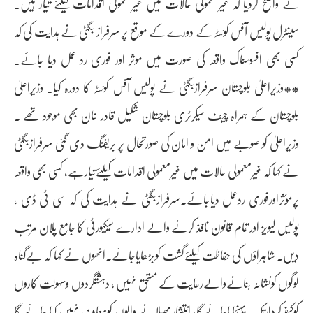
نے واضح کردیا کہ غیرمعمولی حالات میں غیرمعمولی اقدامات کیلئے تیار ہیں۔
سینٹرل پولیس آفس کوئٹہ کے دورے کے موقع پر سرفراز بگٹی نے ہدایت کی کہ
کسی بھی افسوسناک واقعہ کی صورت میں موثر اور فوری رد عمل دیا جائے۔
**وزیراعلیٰ بلوچستان سرفرازبگٹی نے پولیس آفس کوئٹہ کا دورہ کیا۔ وزیراعلیٰ
بلوچستان کے ہمراہ چیف سیکرٹری بلوچستان شکیل قادر خان بھی موجود تھے ۔
وزیراعلیٰ کو صوبے میں امن و امان کی صورتحال پر بریفنگ دی گئی سرفرازبگٹی
نے کہا کہ غیرمعمولی حالات میں غیرمعمولی اقدامات کیلئےتیارہے، کسی بھی واقعہ
پرمؤثراورفوری ردعمل دیاجائے۔سرفرازبگٹی نے ہدایت کی کہ سی ٹی ڈی ،
پولیس لیویز اور تمام قانون نافذ کرنے والے ادارے سیکیورٹی کا جامع پلان مرتب
دیں۔ شاہراؤں کی حفاظت کیلئےگشت کوبڑھایاجائے۔انھوں نے کہا کہ بےگناہ
لوگوں کونشانہ بنانےوالےرعایت کے مستحق نہیں ، دہشتگردوں وسہولت کاروں
کوکیفرکردارتک پہنچایاجائےگا، انتشارپھیلانے والوں کومعاف نہیں کیا جائے گا