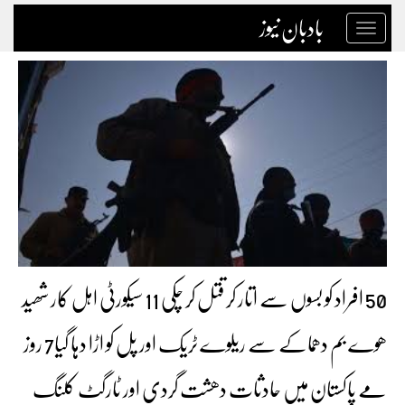
بادبان نیوز
Toggle
navigation
50 افراد کو بسوں سے اتار کر قتل کر چکی 11 سیکورٹی اہل کار شھید
ھوے بم دھماکے سے ریلوے ٹریک اور پل کو اڑا دہا گیا7 روز
مے پاکستان میں حادثات دھشت گردی اور ٹارگٹ کلنگ