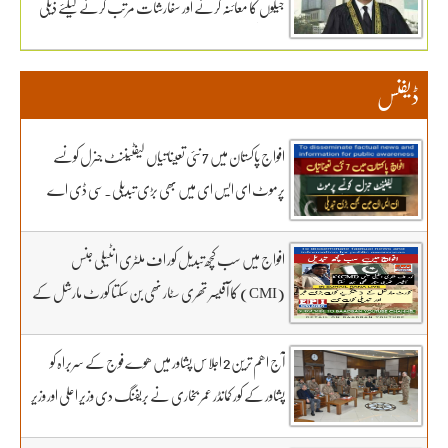
جیلوں کا معائنہ کرنے اور سفارشات مرتب کرنے کیلئے ذیلی
کو محفوظ بنائیں – دستاویزی معیشت کو اپنائیں۔ ۔تفصیلات
کمیٹی تشکیل دے دی
کے لیے بادبان نیوز
ڈیفنس
افواج پاکستان میں 7 نئی تعیناتیاں لیفٹیننٹ جنرل کونسے
پرموٹ ای ایس ای میں بھی بڑی تبدیلی۔سی ڈی اے
کھربوں روپے لے کر کونسا آفیسر بھاگا وہ کس کا فرنٹ مین۔
سہیل رانا لائیو میں
افواج میں سب کچھ تبدیل کور اف ملٹری انٹیلی جنس
(CMI) کا آفیسر تھری سٹار نھی بن سکتا کورٹ مارشل کے
3 شکریے کون.. بڑی خبر اور تبدیلی کون سی۔ سہیل رانا لائیو
میں
آج اھم ترین 2 اجلاس پشاور میں ھوے فوج کے سربراہ کو
پشاور کے کور کمانڈر عمر بخاری نے بریفنگ دی وزیر اعلی اور وزیر
داخلہ موجود پشاور کے ڈیو کمانڈر کے ساتھ کاشف عبداللہ ڈائریکٹر