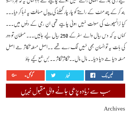
بند کر کے چند منٹ کے راستے کو چار چار گھنٹے کی پیدل مسافت پہ لمبا کر دیا۔۔۔
کیا ٹرانسپورٹ کی سہولت نہیں ہونی چاہیے تھی ان رمی کے دنوں میں۔۔۔
کہاں یہ کہ دس ریال والے سفر کے 250 ریال لیے جائیں۔۔۔ مسلمان تو دور
کی بات یہ تو انسان بھی نہیں لگ رے تھے ۔۔اصل مسئلہ تکاثر ھے اصل
مسئلہ دنیا ھے دنیا دنیا۔۔ مال مال۔۔ تکاثر تکاثر ۔۔ بس جمع کیے جاؤ
فیس بک
ٹویٹر
گوگل+
سب سے زیادہ پڑھی جانے والی مقبول خبریں
Archives
August 2026
July 2026
June 2026