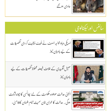
عادی ہوگئے
سائنس اور ٹیکنالوجی
امریکی دباو خواجہ اصف نے ٹویٹ ڈیلیٹ کر دی تفصیلات
کے لیے بادبان نیوز
سھیل آفریدی کے خلاف فیصلہ محفوظ تفصیلات کے لیے
بادبان نیوز
ائینی عدالت موجودہ حکومت کے لئے پھانسی کا پھندا ثابت
ہو گی. عدالت کا عمران خان سمیت تمام ملزمان کا 9مئی،
GHQ کیس ٹرائل 13 جنوری سے روزانہ کی بنیاد پر آگے