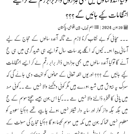
انتظامات کیے جائیں گے ؟؟؟
2024
20
جون‬‮
|
اہم خبریں
,
بین اقوامی
,
پاکستان
۔۔۔ سچائی کو بے نقاب کرنا لازم ھے تاکہ آئندہ سالوں کے حجاج کے لیے
آسانی پیدا ہو۔۔ کیوں کہ اگلے چھ سات سال تو ایسے ہی شدید گرمی میں ہی حج
آئے گا تو کیا آئندہ سالوں میں بھی ہزاروں ڈالر برابر رقم لے کر ایسے انتظامات
کیے جائیں گے ؟؟؟ اور یوں اللہ تعالیٰ کے مہمانوں کو اذیت دی جائے گی کہ
سڑک پہ بیہوش ہیں شہید ہو رے ہیں مگر کوئی دیکھنے والا نہیں ھے ۔۔کوئی منہ
میں پانی کا قطرہ ڈالنے والا نہیں ھے ۔۔۔کیا اس جون جیسے تپتے موسم کے حج
میں جگہ جگہ واٹر کولر اور سایہ دار شیلٹر نہیں ہونے چاہیے تھے ؟؟کیا سعودیہ کو
معلوم نہیں تھا کہ جون میں مکہ میں موسم کیسا ہو گا ؟؟کیا حجاج کی سہولت کے
لیے رمی جمار کے اضافی راستے نہیں ہونے چاہیے تھے ؟؟ کہاں یہ کہ ہر راستہ