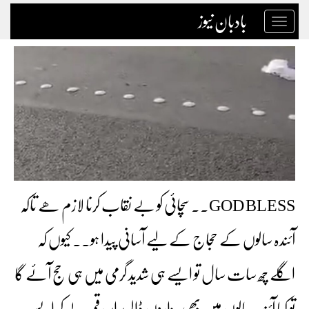
بادبان نیوز
Toggle
navigation
GOD BLESS.. سچائی کو بے نقاب کرنا لازم ھے تاکہ
آئندہ سالوں کے حجاج کے لیے آسانی پیدا ہو۔۔ کیوں کہ
اگلے چھ سات سال تو ایسے ہی شدید گرمی میں ہی حج آئے گا
تو کیا آئندہ سالوں میں بھی ہزاروں ڈالر برابر رقم لے کر ایسے