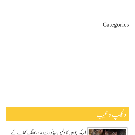
April 2024
Categories
Uncategorized
اہم خبریں
بین اقوامی
پاکستان
ٹیکنالوجی
دلچیسپ وعجیب
ڈیفنس
کاروبار
کھیل
دلچسپ و عجیب
امریکہ، چوہوں کا پولیس ہیڈ کوارٹر پردھاوا، بھنگ کھانے کے