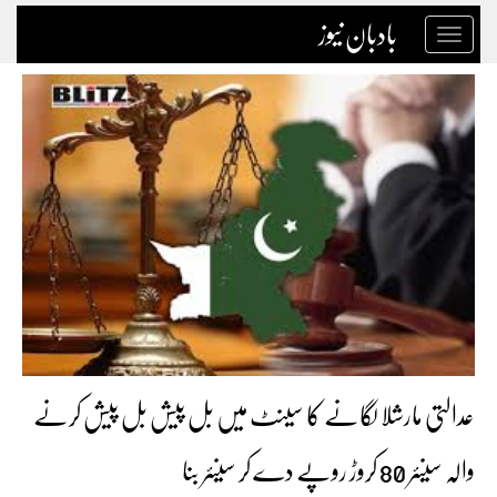
بادبان نیوز
Toggle
navigation
عدالتی مارشلا لگانے کا سینٹ میں بل پیش بل پیش کرنے
والہ سینئر 80 کروڑ روپے دے کر سینئر بنا