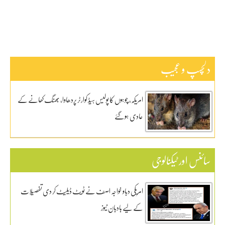
کھیل
دلچسپ و عجیب
امریکہ، چوہوں کا پولیس ہیڈ کوارٹر پردھاوا، بھنگ کھانے کے
عادی ہوگئے
سائنس اور ٹیکنالوجی
امریکی دباو خواجہ اصف نے ٹویٹ ڈیلیٹ کر دی تفصیلات
کے لیے بادبان نیوز