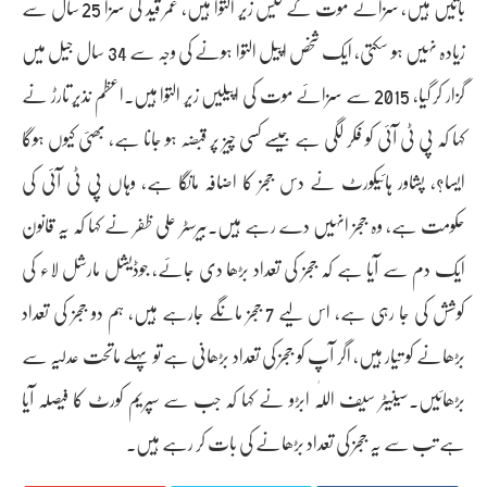
باتیں ہیں، سزائے موت کے کیس زیر التوا ہیں، عمر قید کی سزا 25 سال سے
زیادہ نہیں ہو سکتی، ایک شخص اپیل التوا ہونے کی وجہ سے 34 سال جیل میں
گزار کر گیا، 2015 سے سزائے موت کی اپیلیں زیر التوا ہیں۔اعظم نذیر تارڑ نے
کہا کہ پی ٹی آئی کو فکر لگی ہے جیسے کسی چیز پر قبضہ ہو جانا ہے، بھئی کیوں ہوگا
ایسا؟، پشاور ہائیکورٹ نے دس ججز کا اضافہ مانگا ہے، وہاں پی ٹی آئی کی
حکومت ہے، وہ ججز انہیں دے رہے ہیں۔بیرسٹر علی ظفر نے کہا کہ یہ قانون
ایک دم سے آیا ہے کہ ججز کی تعداد بڑھا دی جائے، جوڈیشل مارشل لاء کی
کوشش کی جا رہی ہے، اس لیے 7 ججز مانگے جارہے ہیں، ہم دو ججز کی تعداد
بڑھانے کو تیار ہیں، اگر آپ کو ججز کی تعداد بڑھانی ہے تو پہلے ماتحت عدلیہ سے
بڑھائیں۔سینیٹر سیف اللّٰہ ابڑو نے کہا کہ جب سے سپریم کورٹ کا فیصلہ آیا
ہے تب سے یہ ججز کی تعداد بڑھانے کی بات کر رہے ہیں۔