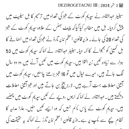
2024
2
ستمبر‬‮
|
UNCATEGORIZED
سینیٹر عبدالقادر نے سپریم کورٹ کے ججز کی تعداد میں ترمیم کا بل سینیٹ میں
پیش کردیا۔ بل میں مطالبہ کیا گیا کہ چیف جسٹس کے علاوہ سپریم کورٹ کے ججز
کی تعداد 20 کی جائے۔ وزیر قانون اعظم نذیر تارڈ نے ججز کی تعداد میں اضافے کا
بل کمیٹی کو بھجوانے کا کہہ دیا۔سینیٹر عبدالقادر نے کہا کہ سپریم کورٹ میں 53
ہزار سے زیادہ کیس زیر التوا ہیں، سپریم کورٹ میں کیس آنے میں دو دو سال
لگ جاتے ہیں، میرے خیال میں تو 16 ججز بڑھنے چاہئیں، سپریم کورٹ میں
آئینی معاملات بہت آرہے ہیں، لارجر بینچ بن جاتے ہیں اور ججز آئینی معاملات
دیکھتے ہیں۔عبدالقادر نے کہا کہ اربوں روپے کے کیس سپریم کورٹ میں پھنسے
ہیں، سپریم کورٹ کے پاس ٹائم نہیں کہ وہ ایسے کیس سنیں، ہمارا عدلیہ کا
نظام نیچے سے ٹاپ پر ہے۔وزیر قانون اعظم نذیر تارڑ نے کہا کہ یہ حقیقت کی