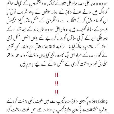
سندھ* *وزیراعلیٰ سندھ مراد علی شاہ نے کہا کہ؛* دہشتگردوں کے ناپاک عزائم
کو خاک میں ملاتے ہوئے رینجرز کے بہادر جوانوں نے جام شہادت نوش کیا
جن کو سلام پیش کرتے ہیںملک سے دہشتگردی کے مکمل خاتمہ کیلئے سیکیورٹی
فورسز کے ساتھ کھڑے ہیں، *وزیراعلیٰ سندھ* نمازِ جنازہ کے بعد شہداء کے
جسدِ خاکی ان کے آبائی علاقوں کو روانہ کر دیے گئے جہاں انہیں مکمل فوجی
اعزاز کے ساتھ سپردِ خاک کیا جائے گابعد از نماز جنازہ وفاقی وزیر داخلہ محسن نقوی
نے گورنر سندھ کے ہمراہ اس جگہ کا دورہ بھی کیا جہاں دہشت گردانہ حملہ ہوا تھا
سیکیورٹی فورسز دہشت گردی کے مکمل خاتمے کے لیے پرعزم ہیں
breaking *پاکستان رینجرز سندھ کیمپ حملے میں ملوث زخمی دہشت گرد کے
ہوشربا انکشافات* پاکستان رینجرز کیمپ پر بزدلانہ حملے میں ملوث دہشت گرد