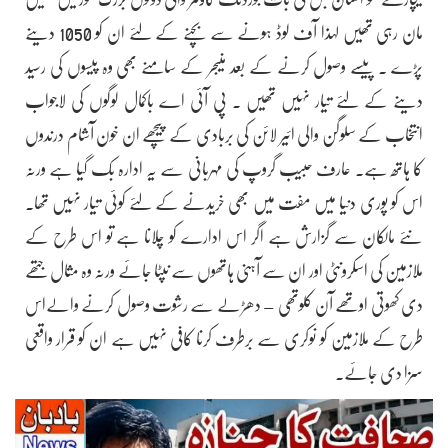
مان رہی تھیں لہذا آف لوڈ ہونے سے بچنے کے لئے ان کو 1050 دینے
پڑے ۔ پیسے وصول کرنے کے بعد منیجر کے سامنے بھی وہ پیسوں کی رسید
دینے کے لئے تیار نہیں تھیں ۔ پی آئی اے باکمال لوگوں کی لاجواب
انتخاب کے سلوگن والی ائیر لائن کی بربادی کے پیچھے ان خون آشام درندوں
کا ہاتھ ہے۔ عارف حبیب گروپ کی مہربانی سے یہ ادارہ بک گیا ہے ورنہ
اس کو پوری دنیا میں مفت میں بھی خریدنے کے لئے کوئی تیار نہیں تھا۔
نئے مالکان سے گزارش ہے اگر اس ادارے کو چلانا ہے تو اس طرح کے
ملازمین کی اسکرونٹی اور ان سے آہنی ہاتھوں سے نپٹا جائے ورنہ وہ مثال جتھے
دی کھوتی اوتھے آن کلوتھی – دھڑلے سے رشوت وصول کرنے والےاس
طرح کے ملازمین کو نوکری سے برطرف کرنا کافی نہیں ہے ان کو قرار واقعی
سزا دی جائے۔