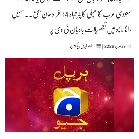
سعودی عرب کا ھیلی کاپٹر تباہ 14 افراد جان بحق۔۔ سہیل
رانا لائیو میں تفصیلات بادبان ٹی وی پر
2026
28
جون‬‮
|
اہم خبریں
,
پاکستان