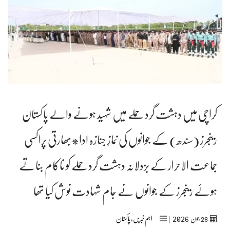
کراچی میں دہشت گرد حملے میں شہید ہونے والے پاکستان
رینجرز (سندھ) کے جوانوں کی نمازِ جنازہ ادا*بھارتی پراکسی
جماعت الاحرار کے بزدلانہ دہشت گرد حملے کو ناکام بناتے
ہوئے رینجرز کے جوانوں نے جام شہادت نوش کیا تھا
2026
28
جون‬‮
|
اہم خبریں
,
پاکستان