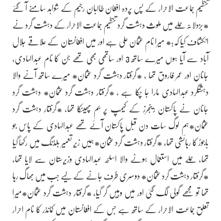
تنظیم جماعت الاحرار کے پس پردہ افغان طالبان رجیم کے شواہد سامنے آ گئے
*بزدلانہ حملے میں ملوث دہشت گرد تنظیم جماعت الاحرار کے دہشت گرد نے
انکشاف کیا کہ؛* میرا نام عثمان علی ہے اور میں افغانستان کے علاقے جلال
آباد سے آیا ہوں میرے ساتھ 3 اور ساتھی بھی تھے جن کا نام عبدالہادی،
جانان اور عمر فاروق تھا ، *گرفتار دہشت گرد عثمان* میرے ساتھ آنے والا
دہشتگرد عبدالہادی مارا جا چکا ہے ، *گرفتار دہشت گرد عثمان* دہشت گرد
جانان نے پاکستان رینجرز کے کیمپ پر بم پھینکا تھا، *گرفتار دہشت گرد
عثمان*ہم لوگ سات دن قبل پاکستان آئے تھے عبدالہادی کے پاس جو
باجوڑ کا رہائشی تھا، *گرفتار دہشت گرد عثمان*ہمیں زیر تعمیر بلڈنگ میں رکھا گیا
تھا، حملے میں استعمال ہونے والا اسلحہ عبدالہادی وزیرستان سے لایا تھا،
*گرفتار دہشت گرد عثمان* دوسری طرف جانے کے لیے جب میں بھاگ رہا
تھا تو مجھے گولی لگ گئی اور میں وہیں گر گیا، *گرفتار دہشت گرد عثمان*میرا
تعلق جماعت الاحرار کے ساتھ ہے جس کے افغانستان میں کمانڈر کا نام احرار