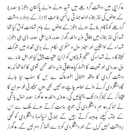
*کراچی میں دہشت گرد حملے میں شہید ہونے والے پاکستان رینجرز (سندھ)
کے جوانوں کی نمازِ جنازہ ادا*بھارتی پراکسی جماعت الاحرار کے بزدلانہ دہشت
گرد حملے کو ناکام بناتے ہوئے رینجرز کے جوانوں نے جام شہادت نوش کیا تھا
شہدا کی نمازِ جنازہ میں وفاقی وزیر داخلہ،گورنر سندھ، وزیراعلیٰ سندھ، ڈی جی رینجرز،
شہداء کے لواحقین اور سینئر سول و عسکری حکام نے بڑی تعداد میں شرکت
کیشرکاء نے شہداء کی عظیم قربانیوں کو خراجِ عقیدت پیش کیا اور اہلِ خانہ سے
دلی ہمدردی اور تعزیت کا اظہار کیا*وفاقی وزیر داخلہ محسن نقوی کا کہنا تھا کہ؛*
دہشت گردی کا واقعہ انتہائی افسوسناک ہے جس کا حساب لیا جائے
گادہشتگردی کرنے والے عناصر چاہیے وہ کہیں بھی ہوں سیکیورٹی فورسز ان کا
پیچھا کر کے کیفرکردار تک پہنچائیں گی، *وزیر داخلہ* *گورنر سندھ نہال ہاشمی
نے کہا کہ؛* ہم دہشتگردی کی بھرپور مذمت کرتے ہوئے ملک سے اس
کے خاتمہ کیلئے جدوجہد کرتے رہیں گے بھارتی اسپانسرڈ دہشتگردی کو کبھی
برداشت نہیں کریں گے اور دہشتگردی کو جڑ سے اکھاڑ کر دم لیں گے، *گورنر