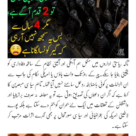
تاکہ ریاستی اداروں میں مکمل ہم آہنگی اور آئینی نظام کے ساتھ وفاداری کو
یقینی بنایا جا سکے۔پیر کے روز تک وائٹ ہاؤس یا امریکی حکام کی جانب سے
ان الزامات پر کوئی باضابطہ ردِعمل سامنے نہیں آیا تھا۔ تاہم سیاسی مبصرین کا
کہنا ہے کہ اگر ان دعوؤں کی تصدیق ہوتی ہے تو یہ معاملہ نہ صرف برازیلیا اور
واشنگٹن کے تعلقات میں ایک نئے بحران کو جنم دے سکتا ہے بلکہ پورے
لاطینی امریکہ کی جغرافیائی اور سیاسی صورتحال پر بھی گہرے اثرات مرتب کر
سکتا ہے۔