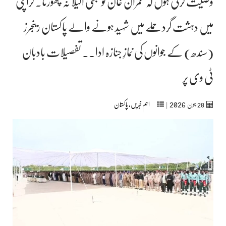
وصیت کرتی ہوں کہ عمران خان کو کبھی اکیلا نہ چھوڑنا۔ کراچی
میں دہشت گرد حملے میں شہید ہونے والے پاکستان رینجرز
(سندھ) کے جوانوں کی نمازِ جنازہ ادا۔۔ تفصیلات بادبان
ٹی وی پر
2026
28
جون‬‮
|
اہم خبریں
,
پاکستان