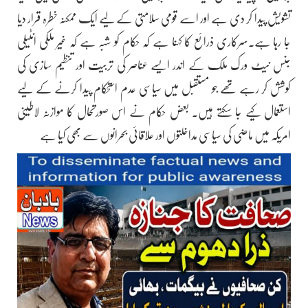
تشویش پیدا کر دی ہے اور اسے قومی سلامتی کے لیے ایک ممکنہ خطرہ قرار دیا
جا رہا ہے۔سرکاری ذرائع کا کہنا ہے کہ حکام کو شبہ ہے کہ غیر ملکی انٹیلی
جنس نیٹ ورک ملک کے اندر ایسے عناصر کی تربیت اور تنظیم سازی کی
کوشش کر رہے تھے جو مستقبل میں سیاسی عدم استحکام پیدا کرنے کے لیے
استعمال کیے جا سکتے ہیں۔ بعض حکام نے اس صورتحال کا موازنہ لاطینی
امریکہ میں ماضی کی سیاسی مداخلتوں اور علاقائی بحرانوں سے بھی کیا ہے