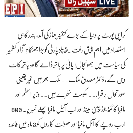
کراچی پورٹ پر دنیا کے بڑے کنٹینر جہاز کی آمد، بندرگاہی
استعداد میں اہم پیش رفت۔ پیپلز پارٹی کو بڑا جھٹکا؟ آزاد کشمیر
کی سیاست میں بھونچال! پانی پر ہاتھ ڈالے گا وہ ہاتھ کاٹ
دیں گے، ڈاکٹر مصدق ملک۔۔ملک بھر میں غیر یقینی
صورتحال برقرار۔۔حکومت خطرے میں۔۔وزیر اعطم اور
مافیا کا گٹھ جوڑ چینی لینڈ اور اب آئیل مافیا پھلے نمبر پر۔ 800
ارب روپے کا آئل مافیا اور سھولت کاروں کو 3ماہ میں فائدہ