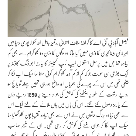
فیصل آباد پی آئی اے کا گراؤنڈ سٹاف انتہائی بدتمیز جاہل اور گنوار پوری دنیا میں
ائیر لائن ہینڈ کیری کا وزن نہیں کیا جاتا دو لوگوں کا وزن دو کلو گرام سے بھی کم
زیادہ تھا جس میں پرسنل استعمال لیپ ٹاپ کمپیوٹر کا چارجر ا بورڈنگ کاؤنٹر پر
ایک بوڑھی سی عورت جو کہ کم از کم آدھ کلو گرام کوئی سستا سا میک اپ لگا کر
بیٹھی تھی جس اس کے چہرے کی جھریاں اور واضح ہو رہی تھیں پہلے تو پانچ سو
روپے رشوت کے طور پر اینٹھنے کی کوشش کی جو نہ دینے پر 1050 روپے وزن
کے چارجز وصول کئے گئے۔ اس کی ہاں میں ہاں ملانے کے لئے ایک اس
سے بھی زیادہ بزرگ خاتون جس نے اس سے بھی زیادہ تقریبا پون کلو گھٹیا سا
میک اپ لگا کر جوان بننے کی کوشش کر رہی تھی۔ ان کے منیجر صاحب
بیچارے للو انسان جس کی بات بورڈنگ کاؤنٹر والی دونوں بزرگ عورتیں نہیں