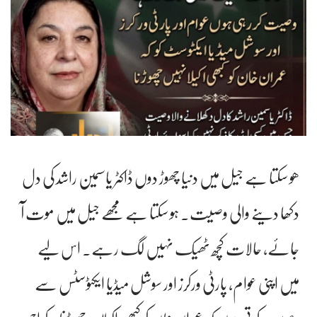
ھو سکتا ہے جیل میں دنیا چھوڑ دوں ‏ڈاکٹر یاسمین راشد کی دل
دکھا دینے والی وصیت۔ ہو سکتا ہے مجھے جیل میں موت آ
جائے، حالات کچھ ٹھیک نہیں لگ رہے۔ اس لیے
میں اپنی عوام، پارٹی ورکرز اور سوشل میڈیا ایکٹوسٹس سے