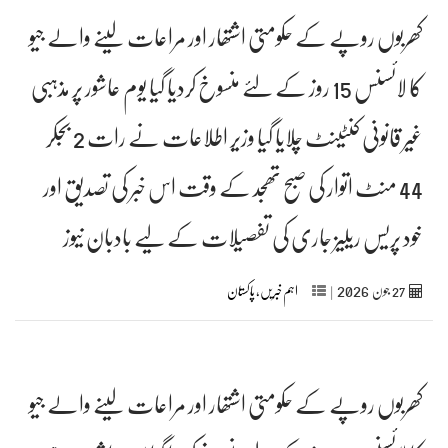
کھربوں روپے کے حکومتی اشتھار اور مراعات لینے والے جیو
کا لائسنس 15 روز کے لئے منسوخ کردیا گیا یوم عاشور پر مذہبی
غیر قانونی کنٹینٹ چلایا گیا وزیر اطلاعات نے رات 2 بجکر
44 منٹ اتوار کی صبح تھجد کے وقت اس خبر کی تصدیق اور
خود پریس ریلیز جاری کی تفصیلات کے لیے بادبان نیوز
2026
27
جون‬‮
|
اہم خبریں
,
پاکستان
کھربوں روپے کے حکومتی اشتھار اور مراعات لینے والے جیو