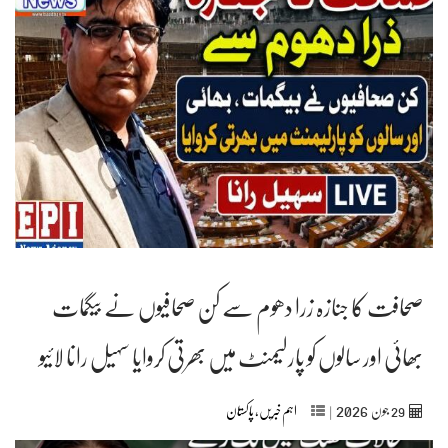
صحافت کا جنازہ زرا دھوم سے کن صحافیوں نے بیگمات
بھائی اور سالوں کو پارلیمنٹ میں بھرتی کروایا سہیل رانا لائیو
2026
29
جون‬‮
|
اہم خبریں
,
پاکستان