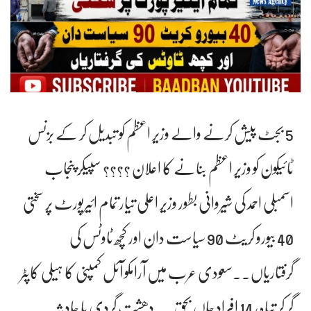
5 بجٹ پیش کرنے والے وزیر اعظم کو تبدیل کر کے بزنس
ٹائیکون کو وزیر اعظم بنانے کا اعلان ؟؟؟؟ سپیکر پنجاب
اسمبلی احمد کی شیروانی بطور وزیر اعلی تیار تمام ائیرپورٹ پر سختی
40 بیورو کریٹ 90 سیاست دان اور کچھ ٹاوٹس کی
گرفتاریاں۔۔سعودی عرب میں آرامکو آئل کمپنی کا ہیلی کاپٹر
گر کر تباہ، 14 افراد جاں بحق۔۔ دھشت گردی یا حادثہ۔۔