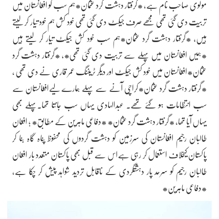
مولوی صاحب نام ہے، *گرفتار دہشت گرد عثمان*ہم سب کو افغانستان میں
تربیت دی گئی تھی مجھے صرف جیکٹ دی گئی تھی خود کش ہم خود تیار کر لیتے
ہیں، *گرفتار دہشت گرد عثمان*ہم سب خود کش جیکٹ تیار کر لیتے ہیں
*ہمیں افغانستان میں پہلے سے تربیت دی گئی تھی*، *گرفتار دہشت گرد
عثمان*افغانستان میں خود کش جیکٹ اور دیگر ٹریننگ عمر قاری نے دی تھی ،
*گرفتار دہشت گرد عثمان*کراچی آنے سے پہلے ہمارے لیےافغانستان سے
سب انتظامات ہو گئے تھے۔ عبدالہادی یہاں سب جانتا تھا۔پہلے بھی
یہاں آیا تھا، *گرفتار دہشت گرد عثمان* *دفاعی ماہرین کے مطابق* ؛ افغان
طالبان رجیم افغانستان کی سرزمین کو دہشت گردوں کی محفوظ پناہ گاہ بنا کر
پاکستان کیخلاف استعمال کر رہی ہےاس سے قبل بھی پاکستان متعدد بار افغان
طالبان رجیم کو سرحد پار دہشتگردی کے ناقابل تردید شواہد پیش کر چکا ہے،
*دفاعی ماہرین*