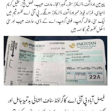
چیئرمین بورڈ آف ڈائریکٹرز مقرر، گوہر اعجاز، عارف حبیب، فضل شیخ، عقیل کریم
ڈھیڈی، فرزانہ فیروز ممبر بورڈ آف ڈائریکٹرز ہونگے. پی آئی اے کنسورشیم میں
لیک سٹی، فاطمہ گروپ، فوجی گروپ، اے کے ڈی، عارف حبیب اور سٹی
اسکول کنسورشیم کا حصہ ہیں
فیصل آباد پی آئی اے کا گراؤنڈ سٹاف انتہائی بدتمیز جاہل اور