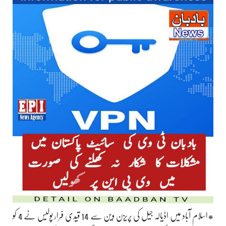
*اسلام آباد میں اڈیالہ جیل کی پریزن وین سے 14 قیدی فرار پولیس نے 4 کو