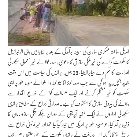
امریکی ساختہ عسکری سامان کی مبینہ برآمدگی کے بعد برازیلیا میں ہائی الرٹبرازیل
کا حکومت گرانے کی غیر ملکی سازش کا دعویٰ؛ صدر لولا نے غیر معمولی سکیورٹی
اقدامات کا حکم دے دیابرازیلیا، 29 جون: برازیل کی سیاست میں اس وقت
شدید ہلچل پیدا ہو گئی ہے جب صدر لوئز اناسیو لولا دا سلوا نے مبینہ طور پر اپنی
حکومت کو غیر مستحکم کرنے اور ایک “سافٹ کو” کے ذریعے اقتدار سے
ہٹانے کی بیرونی سازش کا انکشاف کیا ہے۔صدارتی ذرائع کے مطابق برازیلی
سکیورٹی اداروں نے ایک خفیہ آپریشن کے دوران ہلکے جنگی سازوسامان کا
ذخیرہ برآمد کیا، جو مبینہ طور پر امریکہ میں تیار کیا گیا تھا اور غیر قانونی ذرائع سے
برازیل پہنچایا گیا۔ اس دریافت نے برازیلی حکومت کے اعلیٰ حلقوں میں شدید