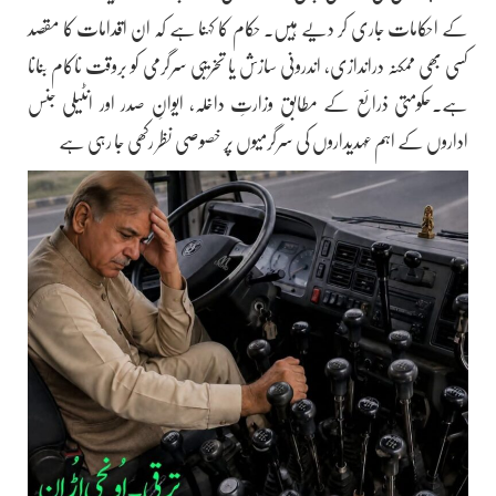
کے احکامات جاری کر دیے ہیں۔ حکام کا کہنا ہے کہ ان اقدامات کا مقصد
کسی بھی ممکنہ دراندازی، اندرونی سازش یا تخریبی سرگرمی کو بروقت ناکام بنانا
ہے۔حکومتی ذرائع کے مطابق وزارتِ داخلہ، ایوانِ صدر اور انٹیلی جنس
اداروں کے اہم عہدیداروں کی سرگرمیوں پر خصوصی نظر رکھی جا رہی ہے