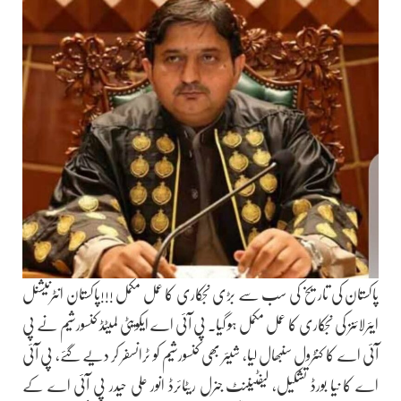
پاکستان کی تاریخ کی سب سے بڑی نجکاری کا عمل مکمل !!!پاکستان انٹرنیشنل
ایئرلائنز کی نجکاری کا عمل مکمل ہو گیا. پی آئی اے ایکویٹی لمیٹڈ کنسورشیم نے پی
آئی اے کا کنٹرول سنبھال لیا، شیئر بھی کنسورشیم کو ٹرانسفر کر دیے گئے، پی آئی
اے کا نیا بورڈ تشکیل، لیفٹیننٹ جنرل ریٹائرڈ انور علی حیدر پی آئی اے کے