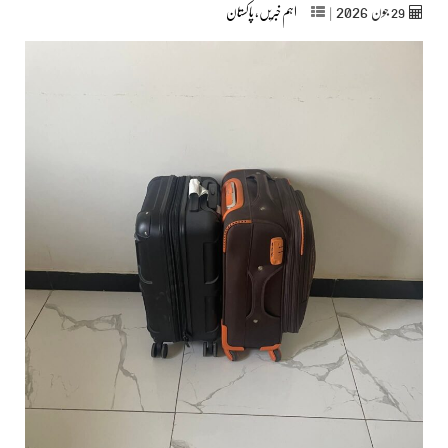
2026
29
جون‬‮
|
اہم خبریں
,
پاکستان