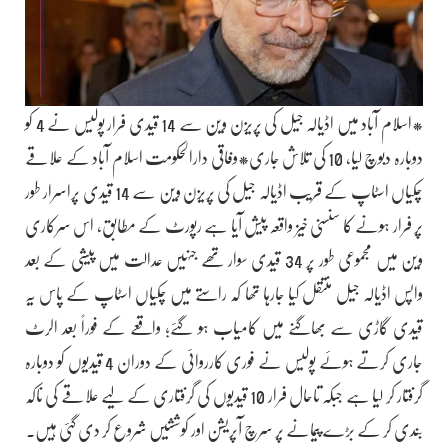
*اسلام آباد میں اڈیالہ جیل کی پریزن وین سے 14 قیدی فرار پولیس نے 4 کو
دوبارہ دبوچ لیا، 10 کی تلاش جاری*وفاقی دارالحکومت اسلام آباد کے علاقے
چکیاں اسٹاپ کے قریب اڈیالہ جیل کی پریزن وین سے 14 قیدی پراسرار طور
پر فرار ہونے کا سنسنی خیز واقعہ پیش آیا ہے رپورٹ کے مطابق، اس سرکاری
وین میں مجموعی طور پر 34 قیدی سوار تھے جنہیں عدالت میں پیشی کے بعد
واپس اڈیالہ جیل منتقل کیا جارہا تھا کہ راستے میں چکیاں اسٹاپ کے پاس یہ
قیدی گاڑی سے بھاگنے میں کامیاب ہو گئے؛ واقعے کے فوراً بعد الرٹ
جاری کرتے ہوئے پولیس نے فوری کارروائی کے دوران 4 قیدیوں کو دوبارہ
گرفتار کر لیا ہے جبکہ تاحال فرار 10 قیدیوں کی گرفتاری کے لیے علاقے کی ناکہ
بندی کر کے بڑے پیمانے پر سرچ آپریشن اور کوششیں شروع کر دی گئی ہیں۔