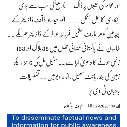
اور عوام کی جیبوں پر ڈاک۔۔ تاریخ کی سب سے بڑی
نجکاری کا عمل مکمل۔۔ ۔۔انور حیدر بورڈ آف ڈائریکٹر کے
چیئرمین گوھر عارف عقیل فرزانہ بورڈ کے ڈائریکٹر ھونگے۔۔
طالبان نے پاکستانی فضائی حملوں میں 38 ہلاک اور 163
زخمی ہونے کا دعویٰ کیا ہے۔۔سٹیل مل کی 6 ھزار ایکڑ
زمین کی بندر بانٹ سھیل رانا لاءیو میں۔۔ تفصیلات
بادبان ٹی وی پر
2026
30
جون‬‮
|
اہم خبریں
,
پاکستان