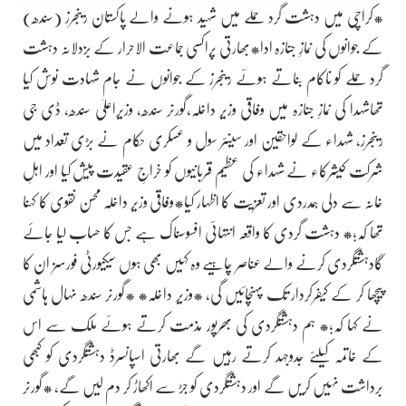
*کراچی میں دہشت گرد حملے میں شہید ہونے والے پاکستان رینجرز (سندھ)
کے جوانوں کی نمازِ جنازہ ادا*بھارتی پراکسی جماعت الاحرار کے بزدلانہ دہشت
گرد حملے کو ناکام بناتے ہوئے رینجرز کے جوانوں نے جام شہادت نوش کیا
تھاشہدا کی نمازِ جنازہ میں وفاقی وزیر داخلہ،گورنر سندھ، وزیراعلیٰ سندھ، ڈی جی
رینجرز، شہداء کے لواحقین اور سینئر سول و عسکری حکام نے بڑی تعداد میں
شرکت کیشرکاء نے شہداء کی عظیم قربانیوں کو خراجِ عقیدت پیش کیا اور اہلِ
خانہ سے دلی ہمدردی اور تعزیت کا اظہار کیا*وفاقی وزیر داخلہ محسن نقوی کا کہنا
تھا کہ؛* دہشت گردی کا واقعہ انتہائی افسوسناک ہے جس کا حساب لیا جائے
گادہشتگردی کرنے والے عناصر چاہیے وہ کہیں بھی ہوں سیکیورٹی فورسز ان کا
پیچھا کر کے کیفرکردار تک پہنچائیں گی، *وزیر داخلہ* *گورنر سندھ نہال ہاشمی
نے کہا کہ؛* ہم دہشتگردی کی بھرپور مذمت کرتے ہوئے ملک سے اس
کے خاتمہ کیلئے جدوجہد کرتے رہیں گے بھارتی اسپانسرڈ دہشتگردی کو کبھی
برداشت نہیں کریں گے اور دہشتگردی کو جڑ سے اکھاڑ کر دم لیں گے، *گورنر