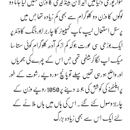
گنوار پوری دنیا میں ائیر لائن ہینڈ کیری کا وزن نہیں کیا جاتا دو
لوگوں کا وزن دو کلو گرام سے بھی کم زیادہ تھا جس میں
پرسنل استعمال لیپ ٹاپ کمپیوٹر کا چارجر ا بورڈنگ کاؤنٹر پر
ایک بوڑھی سی عورت جو کہ کم از کم آدھ کلو گرام کوئی سستا سا
میک اپ لگا کر بیٹھی تھی جس اس کے چہرے کی جھریاں
اور واضح ہو رہی تھیں پہلے تو پانچ سو روپے رشوت کے طور
پر اینٹھنے کی کوشش کی جو نہ دینے پر 1050 روپے وزن کے
چارجز وصول کئے گئے۔ اس کی ہاں میں ہاں ملانے کے
لئے ایک اس سے بھی زیادہ بزرگ