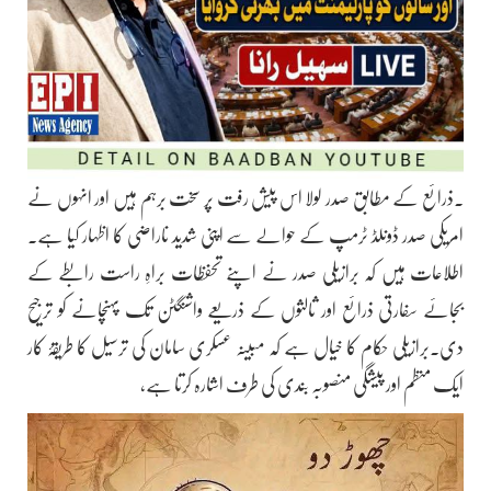
۔ذرائع کے مطابق صدر لولا اس پیش رفت پر سخت برہم ہیں اور انہوں نے
امریکی صدر ڈونلڈ ٹرمپ کے حوالے سے اپنی شدید ناراضی کا اظہار کیا ہے۔
اطلاعات ہیں کہ برازیلی صدر نے اپنے تحفظات براہِ راست رابطے کے
بجائے سفارتی ذرائع اور ثالثوں کے ذریعے واشنگٹن تک پہنچانے کو ترجیح
دی۔برازیلی حکام کا خیال ہے کہ مبینہ عسکری سامان کی ترسیل کا طریقۂ کار
ایک منظم اور پیشگی منصوبہ بندی کی طرف اشارہ کرتا ہے،