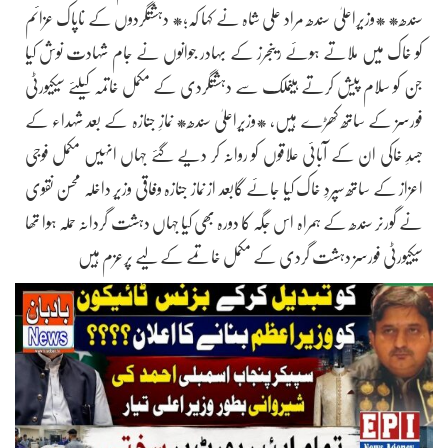
سندھ* *وزیراعلیٰ سندھ مراد علی شاہ نے کہا کہ؛* دہشتگردوں کے ناپاک عزائم
کو خاک میں ملاتے ہوئے رینجرز کے بہادر جوانوں نے جام شہادت نوش کیا
جن کو سلام پیش کرتے ہیںملک سے دہشتگردی کے مکمل خاتمہ کیلئے سیکیورٹی
فورسز کے ساتھ کھڑے ہیں، *وزیراعلیٰ سندھ* نمازِ جنازہ کے بعد شہداء کے
جسدِ خاکی ان کے آبائی علاقوں کو روانہ کر دیے گئے جہاں انہیں مکمل فوجی
اعزاز کے ساتھ سپردِ خاک کیا جائے گابعد از نماز جنازہ وفاقی وزیر داخلہ محسن نقوی
نے گورنر سندھ کے ہمراہ اس جگہ کا دورہ بھی کیا جہاں دہشت گردانہ حملہ ہوا تھا
سیکیورٹی فورسز دہشت گردی کے مکمل خاتمے کے لیے پرعزم ہیں