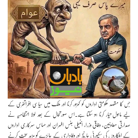
جس کا مقصد حکومتی اداروں کو کمزور کرنا اور ملک میں سیاسی افراتفری کے
لیے ماحول تیار کرنا ہو سکتا ہے۔اس صورتحال کے بعد لولا انتظامیہ نے
صدارتی معاونین، وفاقی وزرا، انٹیلی جنس افسران اور حساس سرکاری اداروں
کے اہلکاروں کی سکیورٹی جانچ اور وفاداری کے جائزے کو مزید سخت کرنے