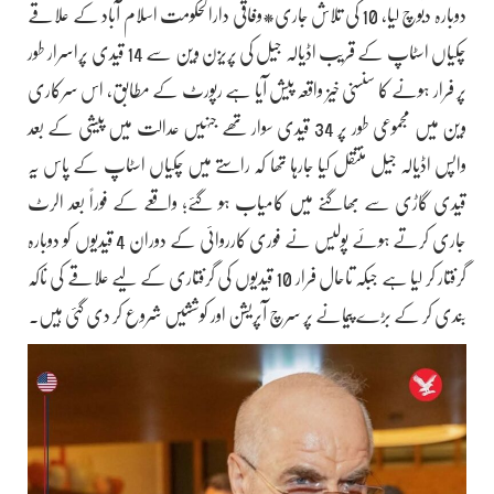
دوبارہ دبوچ لیا، 10 کی تلاش جاری*وفاقی دارالحکومت اسلام آباد کے علاقے
چکیاں اسٹاپ کے قریب اڈیالہ جیل کی پریزن وین سے 14 قیدی پراسرار طور
پر فرار ہونے کا سنسنی خیز واقعہ پیش آیا ہے رپورٹ کے مطابق، اس سرکاری
وین میں مجموعی طور پر 34 قیدی سوار تھے جنہیں عدالت میں پیشی کے بعد
واپس اڈیالہ جیل منتقل کیا جارہا تھا کہ راستے میں چکیاں اسٹاپ کے پاس یہ
قیدی گاڑی سے بھاگنے میں کامیاب ہو گئے؛ واقعے کے فوراً بعد الرٹ
جاری کرتے ہوئے پولیس نے فوری کارروائی کے دوران 4 قیدیوں کو دوبارہ
گرفتار کر لیا ہے جبکہ تاحال فرار 10 قیدیوں کی گرفتاری کے لیے علاقے کی ناکہ
بندی کر کے بڑے پیمانے پر سرچ آپریشن اور کوششیں شروع کر دی گئی ہیں۔